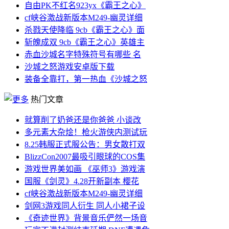
自由PK不红名923yx《霸王之心》
cf峡谷激战新版本M249-幽灵详细
杀戮天使降临 9cb《霸王之心》面
斩魄成双 9cb《霸王之心》英雄主
赤血沙城名字特殊符号有哪些 名
沙城之怒游戏安卓版下载
装备全靠打，第一热血《沙城之怒
热门文章
就算削了奶爸还是你爸爸 小谈改
多元素大杂烩！枪火游侠内测试玩
8.25韩服正式服公告：男女散打双
BlizzCon2007最吸引眼球的COS集
游戏世界美如画 《巫师3》游戏演
国服《剑灵》4.28开新副本 樱花
cf峡谷激战新版本M249-幽灵详细
剑网3游戏同人衍生 同人小裙子设
《奇迹世界》背景音乐俨然一场音