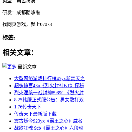
类型：角色扮演
研发：成都酷哆啦
找网页游戏，就上07073！
标签:
相关文章：
最新文章
大型网络游戏排行榜45yx新焚天之
超多惊喜43u《烈火封神BT》探秘
烈火涅槃一战封神8989G《烈火封
8.25韩服正式服公告：男女散打双
1.76传奇天下
传奇天下最新版下载
震古烁今923yx《霸王之心》威名
战欲狂魂 9cb《霸王之心》六段魂