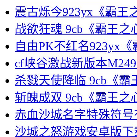
震古烁今923yx《霸
战欲狂魂 9cb《霸王
自由PK不红名923yx
cf峡谷激战新版本M24
杀戮天使降临 9cb《
斩魄成双 9cb《霸王
赤血沙城名字特殊符号
沙城之怒游戏安卓版下