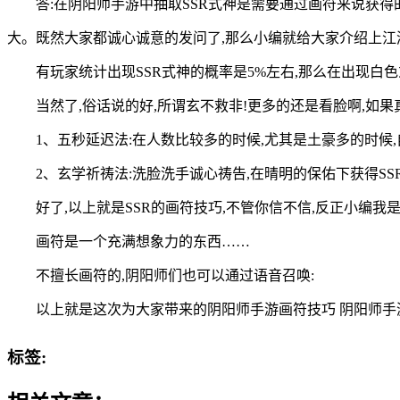
答:在阴阳师手游中抽取SSR式神是需要通过画符来说获得
大。既然大家都诚心诚意的发问了,那么小编就给大家介绍上江
有玩家统计出现SSR式神的概率是5%左右,那么在出现白
当然了,俗话说的好,所谓玄不救非!更多的还是看脸啊,如果
1、五秒延迟法:在人数比较多的时候,尤其是土豪多的时候,
2、玄学祈祷法:洗脸洗手诚心祷告,在晴明的保佑下获得SS
好了,以上就是SSR的画符技巧,不管你信不信,反正小编我
画符是一个充满想象力的东西……
不擅长画符的,阴阳师们也可以通过语音召唤:
以上就是这次为大家带来的阴阳师手游画符技巧 阴阳师手
标签: