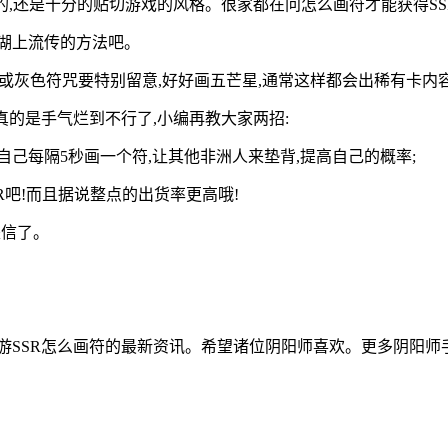
的,还是十分的贴切游戏的风格。很家都在问怎么画符才能获得SS
湖上流传的方法吧。
色或灰色符咒要特别留意,好好画五芒星,通常这样都会出稀有卡内容
真的是手气烂到不行了,小编再教大家两招:
自己每隔5秒画一个符,让其他非洲人来垫背,提高自己的概率;
R吧!而且据说整点的出货率更高哦!
是信了。
游SSR怎么画符的最新资讯。希望诸位阴阳师喜欢。更多阴阳