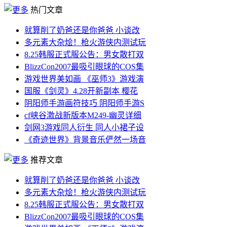
热门文章
就算削了奶爸还是你爸爸 小谈改
多元素大杂烩！枪火游侠内测试玩
8.25韩服正式服公告：男女散打双
BlizzCon2007最吸引眼球的COS集
游戏世界美如画 《巫师3》游戏演
国服《剑灵》4.28开新副本 樱花
阴阳师手游画符技巧 阴阳师手游S
cf峡谷激战新版本M249-幽灵详细
剑网3游戏同人衍生 同人小裙子设
《奇迹世界》背景音乐俨然一场音
推荐文章
就算削了奶爸还是你爸爸 小谈改
多元素大杂烩！枪火游侠内测试玩
8.25韩服正式服公告：男女散打双
BlizzCon2007最吸引眼球的COS集