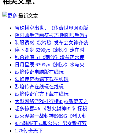
相关文章：
最新文章
宝珠横空出世，《传奇世界网页版
阴阳师手游画符技巧 阴阳师手游S
制服诱惑《沙城》发布会女神齐袭
停下脚步 6399yx《刺沙》走在时
秒杀神魔 51《刺沙》增益药水使
日月星辰 6399yx《刺沙》水与火
烈焰传奇电脑版在线玩
烈焰传奇微端下载在线玩
烈焰传奇在线玩在线玩
烈焰传奇官方下载在线玩
大型网络游戏排行榜45yx新焚天之
超多惊喜43u《烈火封神BT》探秘
烈火涅槃一战封神8989G《烈火封
8.25韩服正式服公告：男女散打双
1.76传奇天下